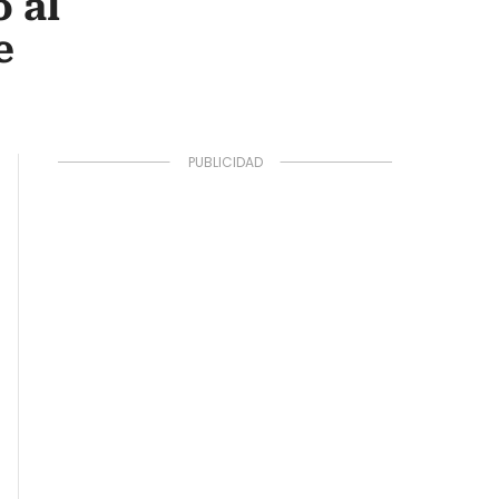
o al
e