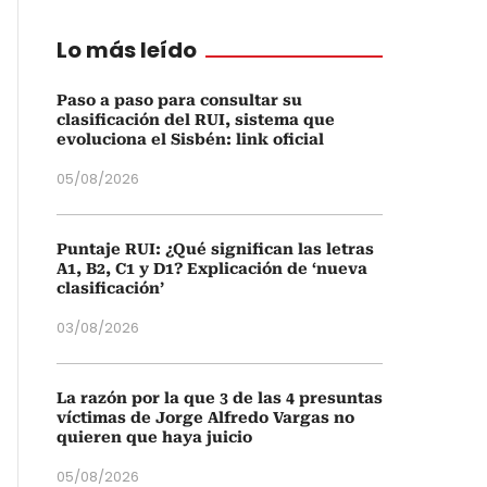
Lo más leído
Paso a paso para consultar su
clasificación del RUI, sistema que
evoluciona el Sisbén: link oficial
05/08/2026
Este conjunto residencial consta de modernos apartamentos c
estratégicamente en el Barrio Vista Hermosa, en Santa Marta, entr
Puntaje RUI: ¿Qué significan las letras
alterna, a 10 minutos del Centro Comercial Zazue y 15 minutos 
A1, B2, C1 y D1? Explicación de ‘nueva
de Santa Marta.
clasificación’
03/08/2026
La razón por la que 3 de las 4 presuntas
víctimas de Jorge Alfredo Vargas no
quieren que haya juicio
05/08/2026