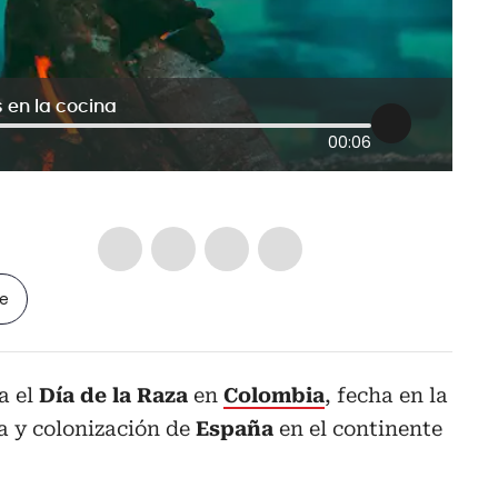
 en la cocina
00:06
le
a el
Día de la Raza
en
Colombia
, fecha en la
a y colonización de
España
en el continente