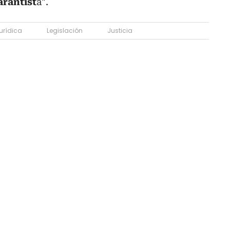
rantist
a".
urídica
Legislación
Justicia