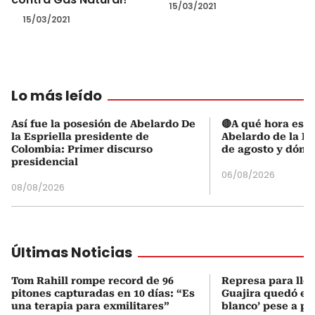
15/03/2021
15/03/2021
Lo más leído
Así fue la posesión de Abelardo De
🔴A qué hora es l
la Espriella presidente de
Abelardo de la Es
Colombia: Primer discurso
de agosto y dónd
presidencial
06/08/2026
08/08/2026
Últimas Noticias
Tom Rahill rompe record de 96
Represa para lle
pitones capturadas en 10 días: “Es
Guajira quedó en 
una terapia para exmilitares”
blanco’ pese a p