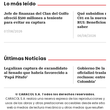
Lo más leído
Jefe de finanzas del Clan del Golfo
Qué subsidios rec
ofreció $500 millones a teniente
C01 en la nueva c
para evitar su captura
RUI: Beneficios y
saber
07/08/2026
06/08/2026
Últimas Noticias
Legalizan captura de excandidato
Gobierno De la Es
al Senado que habría favorecido a
oficializó traslad
‘Papá Pitufo’
reclusos: entre el
Colombia’
© CARACOL S.A. Todos los derechos reservados.
CARACOL S.A. realiza una reserva expresa de las reproducciones y
usos de las obras y otras prestaciones accesibles desde este sitio
web a medios de lectura mecánica u otros medios que resulten