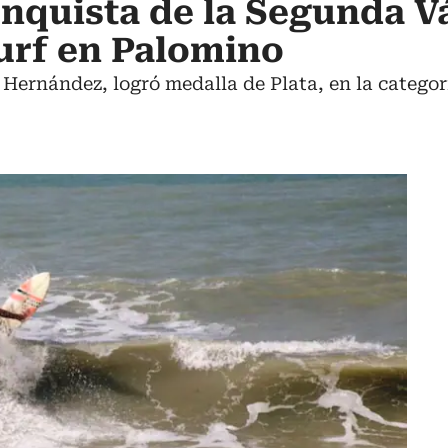
conquista de la Segunda V
urf en Palomino
r Hernández, logró medalla de Plata, en la catego