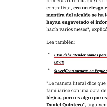
primeras turbinas que era l
contratista,
era un riesgo 
mentira del alcalde se ha
hayan engavetado el info
hacía varios meses", explic
Lea también:
EPM debe atender puntos poten
Pöyry
Si verifican torturas en Peque
"De manera literal dice que
familiarice con una obra d
lógica, pero es algo que e
Daniel Quintero
", argumen