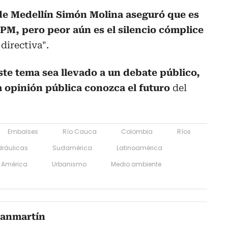
de Medellín Simón Molina aseguró que es
EPM, pero peor aún es el silencio cómplice
directiva".
ste tema sea llevado a un debate público,
a opinión pública conozca el futuro
del
Embalses
Río Cauca
Colombia
Ríos
dráulicas
Sudamérica
Latinoamérica
América
Urbanismo
Medio ambiente
Sanmartín