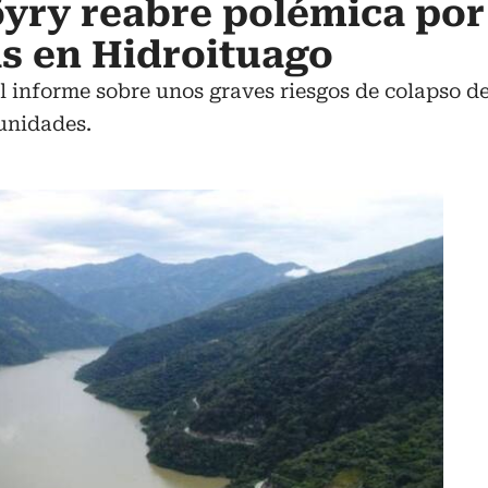
öyry reabre polémica po
as en Hidroituago
l informe sobre unos graves riesgos de colapso d
unidades.