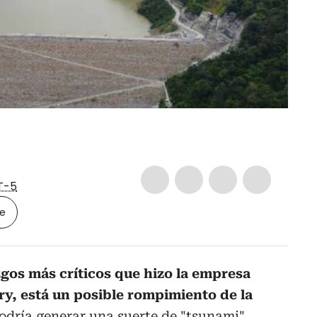
T-5
le
zgos más críticos que hizo la empresa
ry, está un posible rompimiento de la
dría generar una suerte de "tsunami"