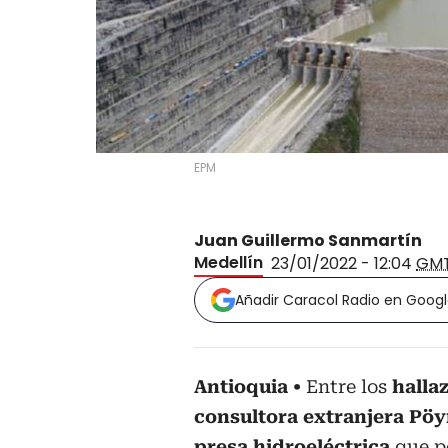
EPM
Juan Guillermo Sanmartín
Medellín
23/01/2022 - 12:04
GM
Añadir Caracol Radio en Goog
Antioquia
Entre los
halla
consultora extranjera Pöy
presa hidroeléctrica
que po