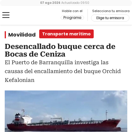
07 ago 2026
Actualizado
09:50
Hable con el
Selecciona tu emisora
Programa
Elige tu emisora
Movilidad
Transporte marítimo
Desencallado buque cerca de
Bocas de Ceniza
El Puerto de Barranquilla investiga las
causas del encallamiento del buque Orchid
Kefalonian