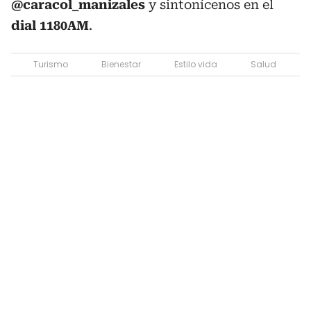
@caracol_manizales
y sintonícenos en el
dial 1180AM
.
Turismo
Bienestar
Estilo vida
Salud