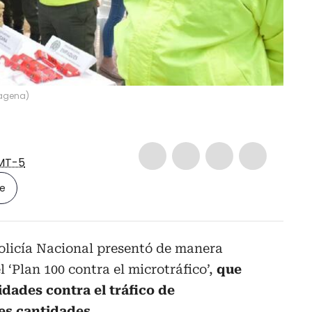
tagena
)
MT-5
le
olicía Nacional presentó de manera
 ‘Plan 100 contra el microtráfico’,
que
idades contra el tráfico de
es cantidades.