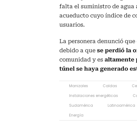
falta el suministro de agua
acueducto cuyo índice de c
usuarios.
La personera denunció que
debido a que
se perdió la 
comunidad y es
altamente 
túnel se haya generado est
Manizales
Caldas
Ce
Instalaciones energéticas
C
Sudamérica
Latinoamérica
Energía