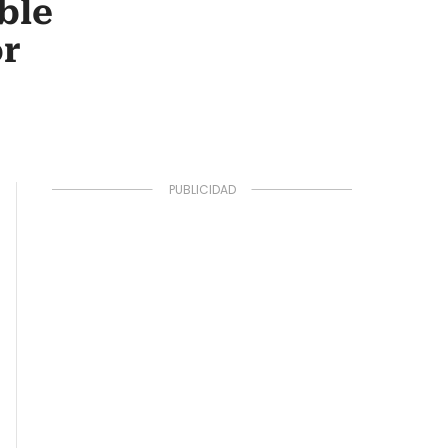
ble
or