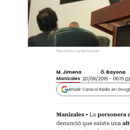
Personería de Manizales
M. Jimena
Ó. Bayona
Manizales
20/09/2016 - 06:15
G
Añadir Caracol Radio en Goog
Manizales
La
personera 
denunció que existe una
al