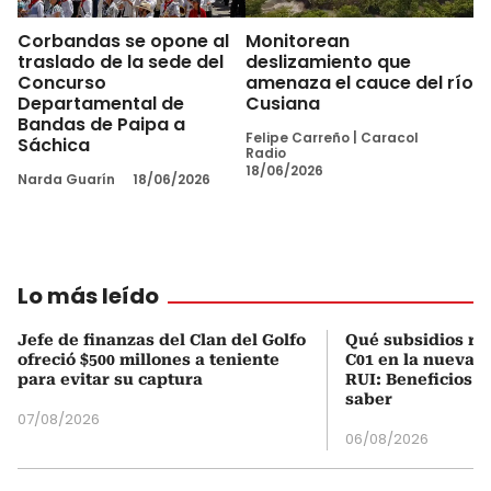
Corbandas se opone al
Monitorean
traslado de la sede del
deslizamiento que
Concurso
amenaza el cauce del río
Departamental de
Cusiana
Bandas de Paipa a
Felipe Carreño
|
Caracol
Sáchica
Radio
18/06/2026
Narda Guarín
18/06/2026
Lo más leído
Jefe de finanzas del Clan del Golfo
Qué subsidios rec
ofreció $500 millones a teniente
C01 en la nueva c
para evitar su captura
RUI: Beneficios y
saber
07/08/2026
06/08/2026