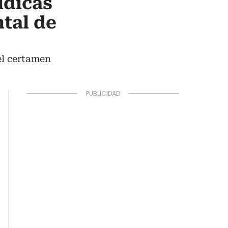
ídicas
tal de
el certamen