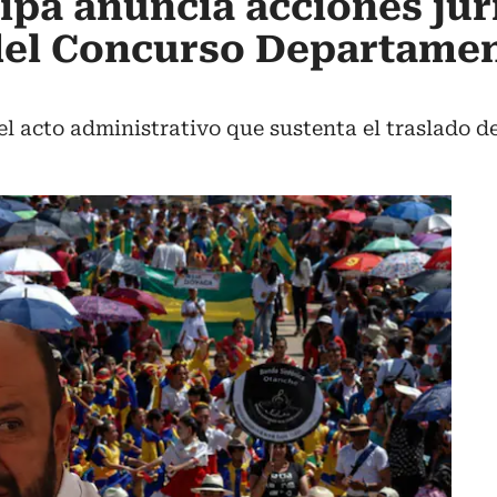
aipa anuncia acciones jur
del Concurso Departamen
l acto administrativo que sustenta el traslado d