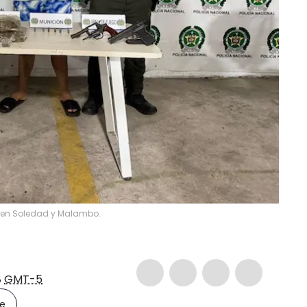
s en Soledad y Malambo.
8
GMT-5
le