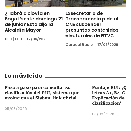
¿Habrá ciclovía en
Exsecretario de
Bogotá este domingo 21
Transparencia pide al
de junio? Esto dijo la
CNE suspender
Alcaldía Mayor
presuntos contenidos
electorales de RTVC
C. D
|
C. D
17/06/2026
Caracol Radio
17/06/2026
Lo más leído
Paso a paso para consultar su
Puntaje RUI: ¿Qué
clasificación del RUI, sistema que
letras A1, B2, C1 
evoluciona el Sisbén: link oficial
Explicación de ‘
clasificación’
05/08/2026
03/08/2026