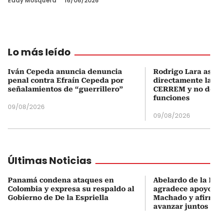
Eddy Mosquera
16/06/2026
Lo más leído
Iván Cepeda anuncia denuncia
Rodrigo Lara asu
penal contra Efraín Cepeda por
directamente la P
señalamientos de “guerrillero”
CERREM y no del
funciones
09/08/2026
09/08/2026
Últimas Noticias
Panamá condena ataques en
Abelardo de la Es
Colombia y expresa su respaldo al
agradece apoyo d
Gobierno de De la Espriella
Machado y afirma
avanzar juntos