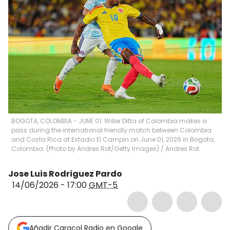
BOGOTA, COLOMBIA - JUNE 01: Willer Ditta of Colombia makes a
pass during the international friendly match between Colombia
and Costa Rica at Estadio El Campin on June 01, 2026 in Bogota,
Colombia. (Photo by Andres Rot/Getty Images)
/
Andres Rot
Jose Luis Rodriguez Pardo
14/06/2026 - 17:00
GMT-5
Añadir Caracol Radio en Google