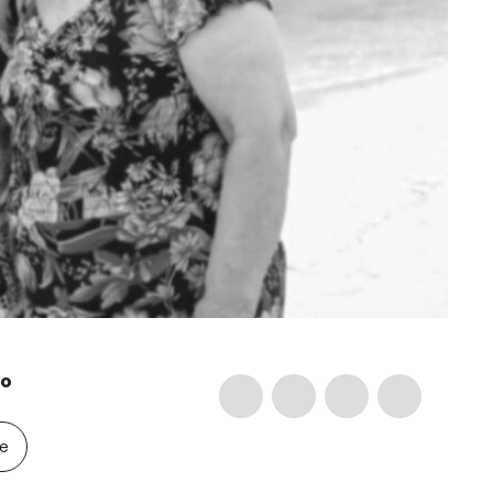
io
le