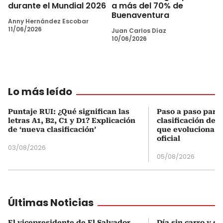
durante el Mundial 2026
a más del 70% de
Buenaventura
Anny Hernández Escobar
11/06/2026
Juan Carlos Díaz
10/06/2026
Lo más leído
Puntaje RUI: ¿Qué significan las
Paso a paso para 
letras A1, B2, C1 y D1? Explicación
clasificación del
de ‘nueva clasificación’
que evoluciona el
oficial
03/08/2026
05/08/2026
Últimas Noticias
El vicepresidente de El Salvador
Día sin carro y si