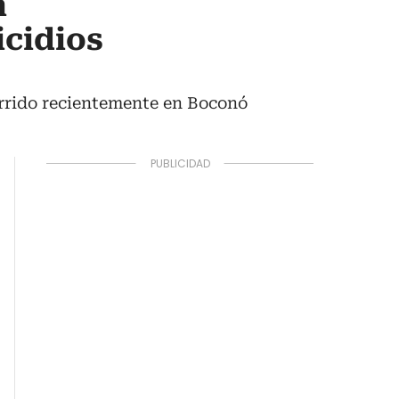
n
icidios
urrido recientemente en Boconó