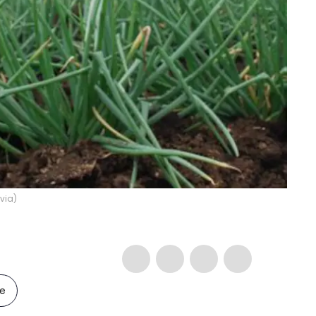
avia
)
le