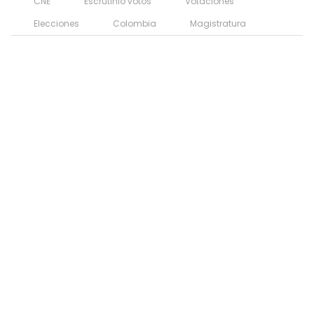
CNE
Escrutinio votos
Votaciones
Elecciones
Colombia
Magistratura