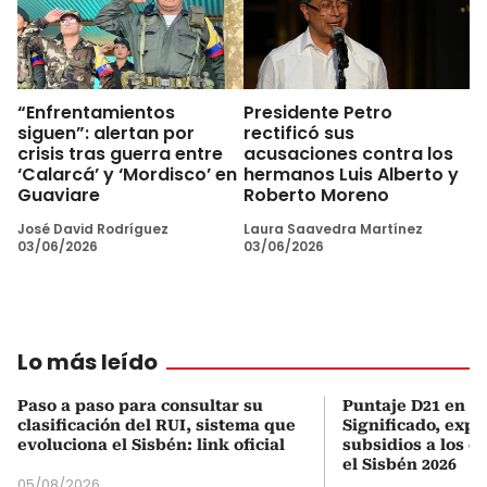
“Enfrentamientos
Presidente Petro
siguen”: alertan por
rectificó sus
crisis tras guerra entre
acusaciones contra los
‘Calarcá’ y ‘Mordisco’ en
hermanos Luis Alberto y
Guaviare
Roberto Moreno
José David Rodríguez
Laura Saavedra Martínez
03/06/2026
03/06/2026
Lo más leído
Paso a paso para consultar su
Puntaje D21 en el
clasificación del RUI, sistema que
Significado, expl
evoluciona el Sisbén: link oficial
subsidios a los q
el Sisbén 2026
05/08/2026