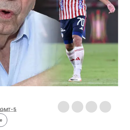
GMT-5
le