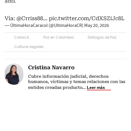
año.
Vía:
@Crriss88
…
pic.twitter.com/CdXSZiJc8L
— ÚltimaHoraCaracol (@UltimaHoraCR)
May 20, 2026
Calarcá
Paz en Colombia
Diálogos de Paz
Cultivos ilegales
Cristina Navarro
Cubre información judicial, derechos
humanos, víctimas y temas relaciones con las
entides creadas producto
...
Leer más