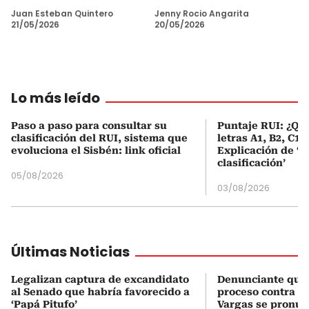
Juan Esteban Quintero
Jenny Rocio Angarita
21/05/2026
20/05/2026
Lo más leído
Paso a paso para consultar su
Puntaje RUI: ¿Qué
clasificación del RUI, sistema que
letras A1, B2, C1 
evoluciona el Sisbén: link oficial
Explicación de ‘
clasificación’
05/08/2026
03/08/2026
Últimas Noticias
Legalizan captura de excandidato
Denunciante que 
al Senado que habría favorecido a
proceso contra J
‘Papá Pitufo’
Vargas se pronun