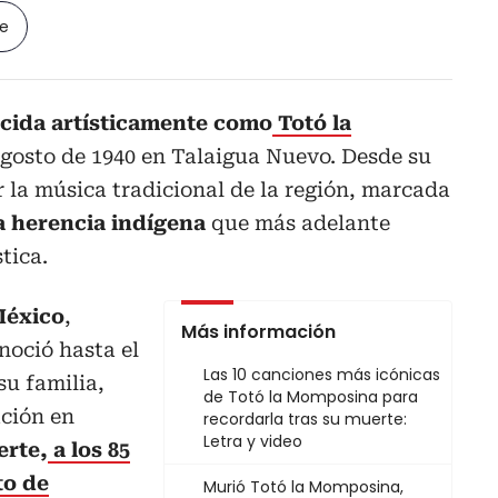
le
ocida artísticamente como
Totó la
 agosto de 1940 en Talaigua Nuevo. Desde su
 la música tradicional de la región, marcada
la herencia indígena
que más adelante
tica.
México
,
Más información
noció hasta el
Las 10 canciones más icónicas
su familia,
de Totó la Momposina para
ación en
recordarla tras su muerte:
Letra y video
erte,
a los 85
to de
Murió Totó la Momposina,