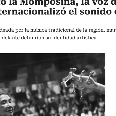
tó la Momposina, la voz d
ternacionalizó el sonido 
deada por la música tradicional de la región, marc
delante definirían su identidad artística.