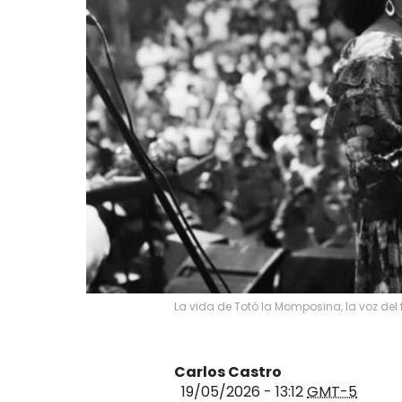
La vida de Totó la Momposina, la voz del 
Carlos Castro
19/05/2026 - 13:12
GMT-5