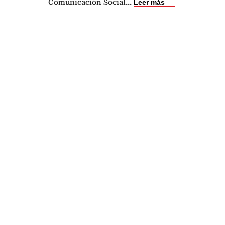
Comunicación Social
...
Leer más