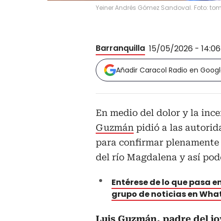
Yeiner Andrés Gómez Sandoval. Foto: tom
Barranquilla
15/05/2026 - 14:0
Añadir Caracol Radio en Goog
En medio del dolor y la inc
Guzmán
pidió a las autori
para confirmar plenamente l
del río Magdalena y así pode
Entérese de lo que pasa en
grupo de noticias en Wh
Luis Guzmán, padre del jo