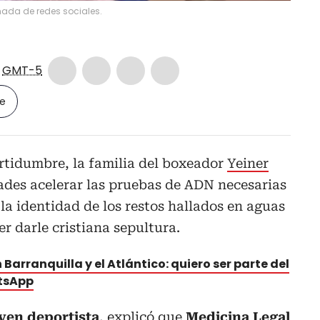
ada de redes sociales.
6
GMT-5
le
ertidumbre, la familia del boxeador
Yeiner
dades acelerar las pruebas de ADN necesarias
a identidad de los restos hallados en aguas
r darle cristiana sepultura.
 Barranquilla y el Atlántico: quiero ser parte del
atsApp
ven deportista
, explicó que
Medicina Legal