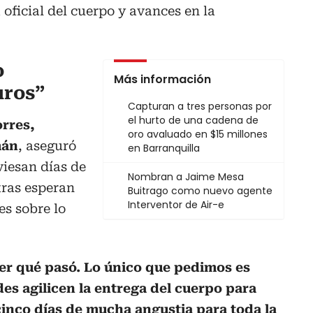
oficial del cuerpo y avances en la
o
Más información
ros”
Capturan a tres personas por
el hurto de una cadena de
rres,
oro avaluado en $15 millones
mán
, aseguró
en Barranquilla
viesan días de
Nombran a Jaime Mesa
ras esperan
Buitrago como nuevo agente
Interventor de Air-e
es sobre lo
ber qué pasó. Lo único que pedimos es
ades agilicen la entrega del cuerpo para
cinco días de mucha angustia para toda la