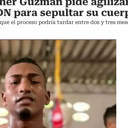
iner Guzmán pide agiliza
N para sepultar su cuer
que el proceso podría tardar entre dos y tres mes