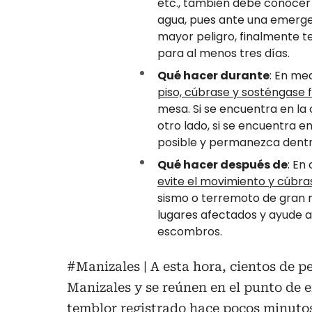
etc., también debe conocer c
agua, pues ante una emerge
mayor peligro, finalmente 
para al menos tres días.
Qué hacer durante
: En me
piso, cúbrase y sosténgase f
mesa. Si se encuentra en la c
otro lado, si se encuentra 
posible y permanezca dentro
Qué hacer después de
: En
evite el movimiento y cúbras
sismo o terremoto de gran ma
lugares afectados y ayude a
escombros.
#Manizales
| A esta hora, cientos de p
Manizales y se reúnen en el punto de e
temblor registrado hace pocos minuto