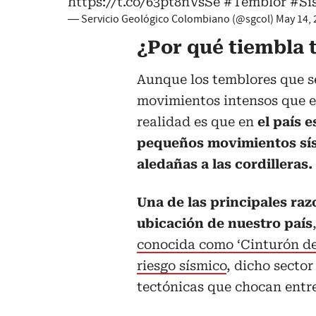
https://t.co/63pt8nVsSe
#Temblor
#Si
— Servicio Geológico Colombiano (@sgcol)
May 14, 
¿Por qué tiembla 
Aunque los temblores que se
movimientos intensos que es
realidad es que en
el país 
pequeños movimientos sís
aledañas a las cordilleras.
Una de las principales raz
ubicación de nuestro país
conocida como ‘Cinturón de 
riesgo sísmico
, dicho sector
tectónicas que chocan entre