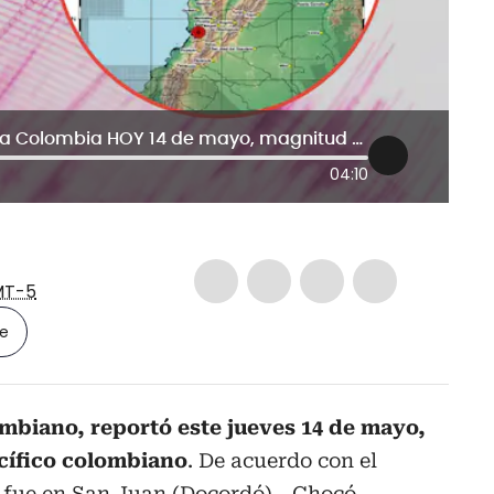
ATENCIÓN | Fuerte temblor sacudió a Colombia HOY 14 de mayo, magnitud 5.6: epicentro en Chocó
04:10
T-5
le
ombiano, reportó este jueves 14 de mayo,
acífico colombiano
. De acuerdo con el
o fue en San Juan (Docordó) - Chocó.