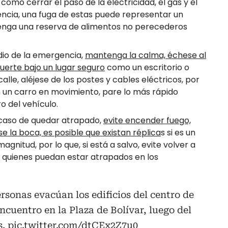
ómo cerrar el paso de la electricidad, el gas y el
ncia, una fuga de estas puede representar un
tenga una reserva de alimentos no perecederos
dio de la emergencia,
mantenga la calma, échese al
uerte bajo un lugar seguro
como un escritorio o
alle, aléjese de los postes y cables eléctricos, por
en un carro en movimiento, pare lo más rápido
 del vehículo.
 caso de quedar atrapado,
evite encender fuego,
e la boca, es posible que existan réplica
s si es un
gnitud, por lo que, si está a salvo, evite volver a
 quienes puedan estar atrapados en los
ersonas evacúan los edificios del centro de
ncuentro en la Plaza de Bolívar, luego del
s.
pic.twitter.com/dtCEx2Z7u0