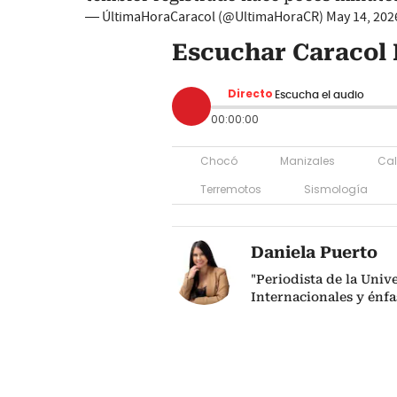
— ÚltimaHoraCaracol (@UltimaHoraCR)
May 14, 202
Escuchar Caracol 
Directo
Escucha el audio
00:00:00
Chocó
Manizales
Cal
Terremotos
Sismología
Daniela Puerto
"Periodista de la Uni
Internacionales y énfas