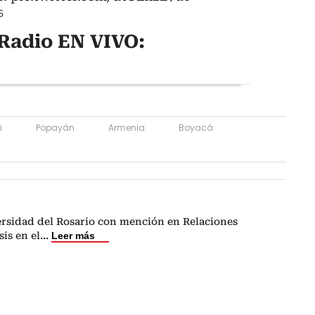
6
Radio EN VIVO:
i
Popayán
Armenia
Boyacá
versidad del Rosario con mención en Relaciones
is en el
...
Leer más