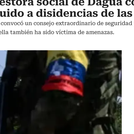
stora social de Dagua c
uido a disidencias de las
o convocó un consejo extraordinario de seguridad
 ella también ha sido víctima de amenazas.