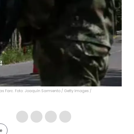
 las Farc. Foto: Joaquín Sarmiento / Getty Images /
le