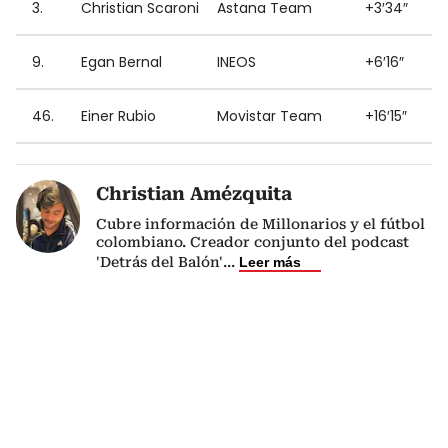
3.
Christian Scaroni
Astana Team
+3′34″
9.
Egan Bernal
INEOS
+6′16″
46.
Einer Rubio
Movistar Team
+16′15″
Christian Amézquita
Cubre información de Millonarios y el fútbol
colombiano. Creador conjunto del podcast
'Detrás del Balón'
...
Leer más