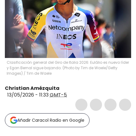
Clasificación general del Giro de Italia 2026: Eulálio es nuevo líder
y Egan Bernal sigue bajando. (Photo by Tim de Waele/Getty
Images)
/
Tim de Waele
Christian Amézquita
13/05/2026 - 11:33
GMT-5
Añadir Caracol Radio en Google