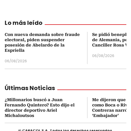
Lo más leído
Con nueva demanda sobre fraude
Se pidió beneplá
electoral, piden suspender
de Alemania, pero
posesión de Abelardo de la
Canciller Rosa Vi
Espriella
06/08/2026
06/08/2026
Últimas Noticias
¿Millonarios buscó a Juan
Me dijeron que Mi
Fernando Quintero? Esto dijo el
como Boca o Rive
director deportivo Ariel
Contreras narró s
Michaloutsos
‘Embajador’
© CARACOL S.A. Todos los derechos reservados.