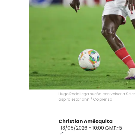
Hugo Rodallega sueña con volver a Selec
aspira estar ahí” / Colprensa
Christian Amézquita
13/05/2026 - 10:00
GMT-5