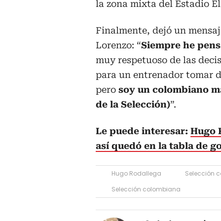
la zona mixta del Estadio E
Finalmente, dejó un mensaje
Lorenzo: “
Siempre he pens
muy respetuoso de las decis
para un entrenador tomar de
pero
soy un colombiano más
de la Selección)
”.
Le puede interesar:
Hugo R
así quedó en la tabla de 
Hugo Rodallega
Selección c
Selección colombiana