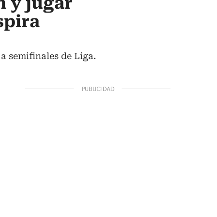
n y jugar
spira
a semifinales de Liga.