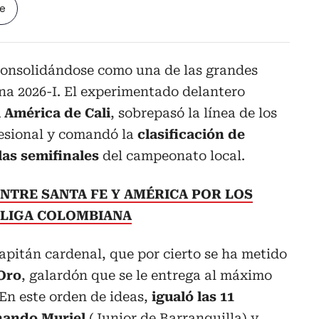
le
onsolidándose como una de las grandes
na 2026-I. El experimentado delantero
l América de Cali
, sobrepasó la línea de los
fesional y comandó la
clasificación de
las semifinales
del campeonato local.
ENTRE SANTA FE Y AMÉRICA POR LOS
A LIGA COLOMBIANA
capitán cardenal, que por cierto se ha metido
Oro
, galardón que se le entrega al máximo
En este orden de ideas,
igualó las 11
rnando Muriel
(Junior de Barranquilla) y