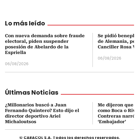
Lo más leído
Con nueva demanda sobre fraude
Se pidió beneplá
electoral, piden suspender
de Alemania, pero
posesión de Abelardo de la
Canciller Rosa Vi
Espriella
06/08/2026
06/08/2026
Últimas Noticias
¿Millonarios buscó a Juan
Me dijeron que Mi
Fernando Quintero? Esto dijo el
como Boca o Rive
director deportivo Ariel
Contreras narró s
Michaloutsos
‘Embajador’
© CARACOL S.A. Todos los derechos reservados.