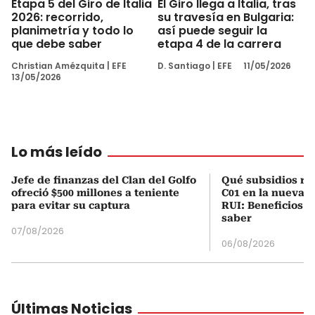
Etapa 5 del Giro de Italia
El Giro llega a Italia, tras
2026: recorrido,
su travesía en Bulgaria:
planimetría y todo lo
así puede seguir la
que debe saber
etapa 4 de la carrera
Christian Amézquita
|
EFE
D. Santiago
|
EFE
11/05/2026
13/05/2026
Lo más leído
Jefe de finanzas del Clan del Golfo
Qué subsidios rec
ofreció $500 millones a teniente
C01 en la nueva c
para evitar su captura
RUI: Beneficios y
saber
07/08/2026
06/08/2026
Últimas Noticias