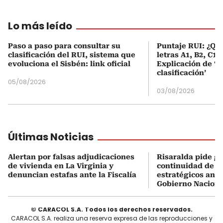
Lo más leído
Paso a paso para consultar su
Puntaje RUI: ¿Qué
clasificación del RUI, sistema que
letras A1, B2, C1 
evoluciona el Sisbén: link oficial
Explicación de ‘
clasificación’
05/08/2026
03/08/2026
Últimas Noticias
Alertan por falsas adjudicaciones
Risaralda pide ga
de vivienda en La Virginia y
continuidad de s
denuncian estafas ante la Fiscalía
estratégicos ante
Gobierno Naciona
© CARACOL S.A. Todos los derechos reservados.
CARACOL S.A. realiza una reserva expresa de las reproducciones y