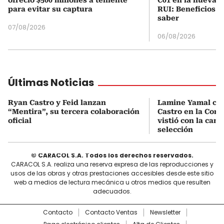
ofreció $500 millones a teniente
C01 en la nueva c
para evitar su captura
RUI: Beneficios y
saber
07/08/2026
06/08/2026
Últimas Noticias
Ryan Castro y Feid lanzan
Lamine Yamal ca
“Mentira”, su tercera colaboración
Castro en la Comu
oficial
vistió con la cami
selección
© CARACOL S.A. Todos los derechos reservados.
CARACOL S.A. realiza una reserva expresa de las reproducciones y
usos de las obras y otras prestaciones accesibles desde este sitio
web a medios de lectura mecánica u otros medios que resulten
adecuados.
Contacto
Contacto Ventas
Newsletter