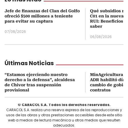
Jefe de finanzas del Clan del Golfo
Qué subsidios rec
ofreció $500 millones a teniente
C01 en la nueva c
para evitar su captura
RUI: Beneficios y
saber
07/08/2026
06/08/2026
Últimas Noticias
“Estamos ejerciendo nuestro
MinAgricultura al
derecho a la defensa”, alcaldesa
ADR habilitó día 
de Chivor tras suspensión
cambio de gobier
provisional
contratos
© CARACOL S.A. Todos los derechos reservados.
CARACOL S.A. realiza una reserva expresa de las reproducciones y
usos de las obras y otras prestaciones accesibles desde este sitio
web a medios de lectura mecánica u otros medios que resulten
adecuados.