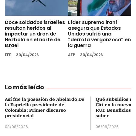
Doce soldados israelíes
Líder supremo iraní
resultan heridos al
asegura que Estados
impactar un dron de
Unidos sufrió una
Hezbolá en el norte de
“derrota vergonzosa” en
Israel
la guerra
EFE
30/04/2026
AFP
30/04/2026
Lo más leído
Así fue la posesión de Abelardo De
Qué subsidios rec
la Espriella presidente de
C01 en la nueva c
Colombia: Primer discurso
RUI: Beneficios y
presidencial
saber
08/08/2026
06/08/2026