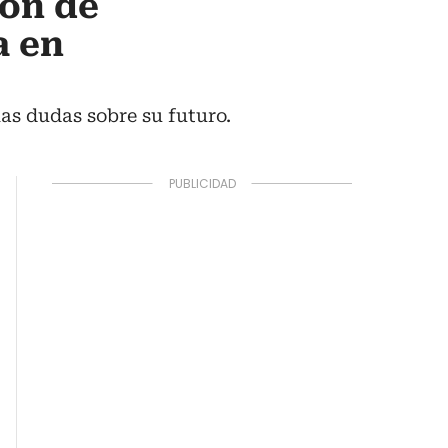
ión de
a en
las dudas sobre su futuro.