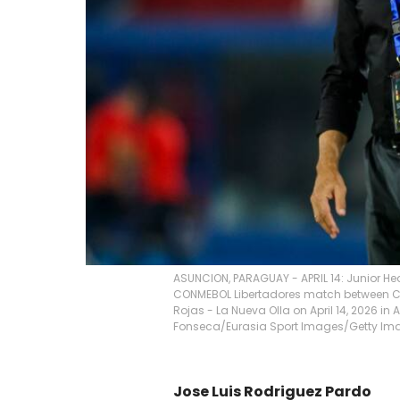
ASUNCION, PARAGUAY - APRIL 14: Junior H
CONMEBOL Libertadores match between Cer
Rojas - La Nueva Olla on April 14, 2026 in
Fonseca/Eurasia Sport Images/Getty Im
Jose Luis Rodriguez Pardo