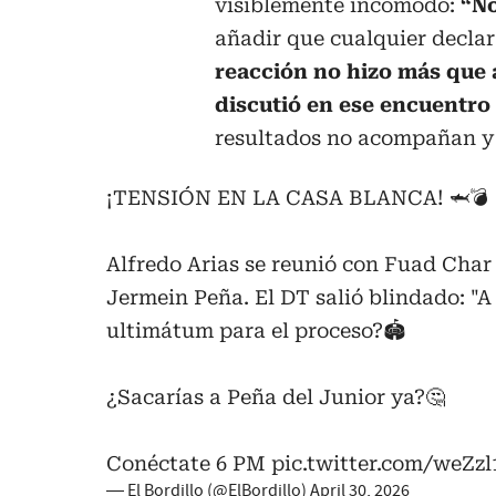
visiblemente incómodo:
“No
añadir que cualquier declar
reacción no hizo más que 
discutió en ese encuentro
resultados no acompañan y 
¡TENSIÓN EN LA CASA BLANCA! 🦈💣
Alfredo Arias se reunió con Fuad Char 
Jermein Peña. El DT salió blindado: "A 
ultimátum para el proceso?🏟️
¿Sacarías a Peña del Junior ya?🤔
Conéctate 6 PM
pic.twitter.com/weZz
— El Bordillo (@ElBordillo)
April 30, 2026