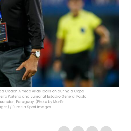
ead Coach Alfredo Arias looks on during a Copa
ro Porteno and Junior at Estadio General Pablo
 Asuncion, Paraguay. (Photo by Martín
ages)
/
Eurasia Sport Images