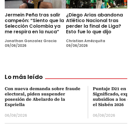
Jermein Peña tras salir
¿Diego Arias abandona
campeón: “Siento que la
Atlético Nacional tras
Selección Colombia ya
perder la final de Liga?
me respira en la nuca”
Esto fue lo que dijo
Jonathan Gonzalez Gracia
Christian Amézquita
09/06/2026
09/06/2026
Lo más leído
Con nueva demanda sobre fraude
Puntaje D21 en el
electoral, piden suspender
Significado, expl
posesión de Abelardo de la
subsidios a los q
Espriella
el Sisbén 2026
06/08/2026
06/08/2026