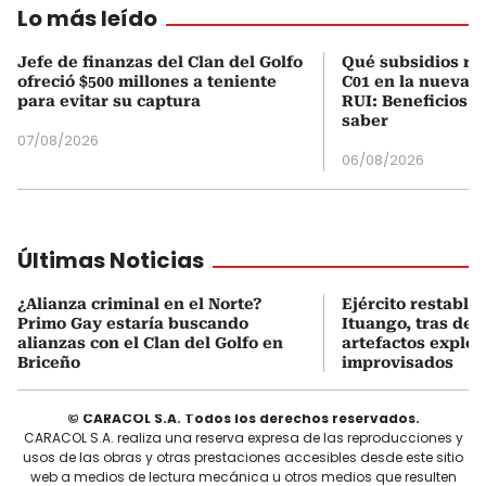
Lo más leído
Jefe de finanzas del Clan del Golfo
Qué subsidios rec
ofreció $500 millones a teniente
C01 en la nueva c
para evitar su captura
RUI: Beneficios y
saber
07/08/2026
06/08/2026
Últimas Noticias
¿Alianza criminal en el Norte?
Ejército restable
Primo Gay estaría buscando
Ituango, tras des
alianzas con el Clan del Golfo en
artefactos explos
Briceño
improvisados
© CARACOL S.A. Todos los derechos reservados.
CARACOL S.A. realiza una reserva expresa de las reproducciones y
usos de las obras y otras prestaciones accesibles desde este sitio
web a medios de lectura mecánica u otros medios que resulten