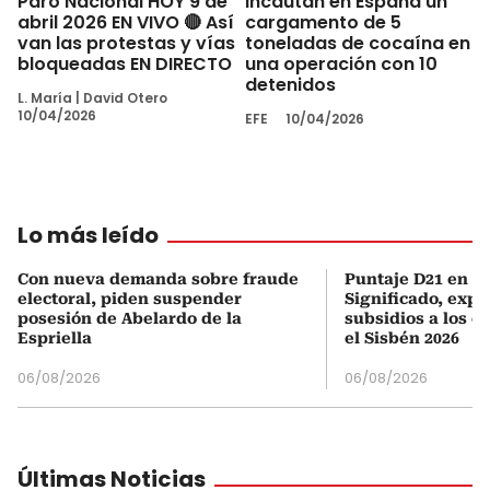
Paro Nacional HOY 9 de
Incautan en España un
abril 2026 EN VIVO 🔴 Así
cargamento de 5
van las protestas y vías
toneladas de cocaína en
bloqueadas EN DIRECTO
una operación con 10
detenidos
L. María
|
David Otero
10/04/2026
EFE
10/04/2026
Lo más leído
Con nueva demanda sobre fraude
Puntaje D21 en el
electoral, piden suspender
Significado, expl
posesión de Abelardo de la
subsidios a los q
Espriella
el Sisbén 2026
06/08/2026
06/08/2026
Últimas Noticias