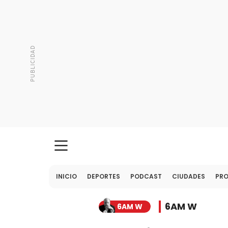
INICIO
DEPORTES
PODCAST
CIUDADES
PR
6AM W
6AM W