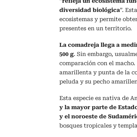
“
refleja un ecosistema fu
diversidad biológica
”. Est
ecosistemas y permite obten
presentes en un territorio.
La comadreja llega a medir
500 g
. Sin embargo, usualm
comparación con el macho. P
amarillenta y punta de la co
peluda y su pecho amarillen
Esta especie es nativa de A
y la mayor parte de Estad
y el noroeste de Sudaméri
bosques tropicales y templa