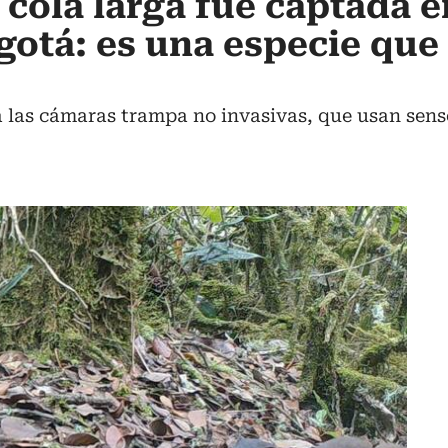
cola larga fue captada 
gotá: es una especie que
s a las cámaras trampa no invasivas, que usan sen