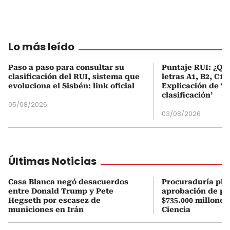
Lo más leído
Paso a paso para consultar su
Puntaje RUI: ¿Qué
clasificación del RUI, sistema que
letras A1, B2, C1 
evoluciona el Sisbén: link oficial
Explicación de ‘
clasificación’
05/08/2026
03/08/2026
Últimas Noticias
Casa Blanca negó desacuerdos
Procuraduría pid
entre Donald Trump y Pete
aprobación de pr
Hegseth por escasez de
$735.000 millones
municiones en Irán
Ciencia