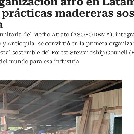
ganización afro en Lata
n prácticas madereras so
a
munitaria del Medio Atrato (ASOFODEMA), integ
y Antioquia, se convirtió en la primera organizac
estal sostenible del Forest Stewardship Council (
del mundo para esa industria.