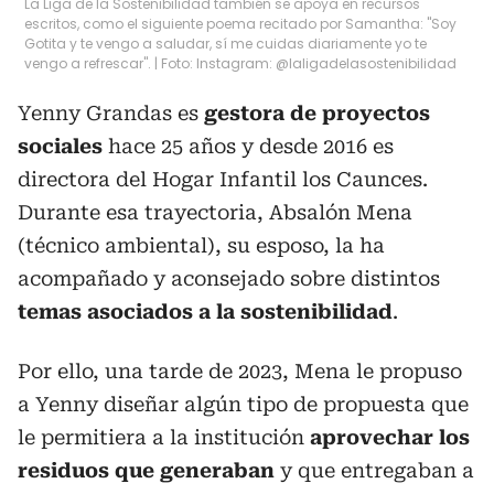
La Liga de la Sostenibilidad también se apoya en recursos
escritos, como el siguiente poema recitado por Samantha: "Soy
Gotita y te vengo a saludar, sí me cuidas diariamente yo te
vengo a refrescar". | Foto: Instagram: @laligadelasostenibilidad
Yenny Grandas es
gestora de proyectos
sociales
hace 25 años y desde 2016 es
directora del Hogar Infantil los Caunces.
Durante esa trayectoria, Absalón Mena
(técnico ambiental), su esposo, la ha
acompañado y aconsejado sobre distintos
temas asociados a la sostenibilidad
.
Por ello, una tarde de 2023, Mena le propuso
a Yenny diseñar algún tipo de propuesta que
le permitiera a la institución
aprovechar los
residuos que generaban
y que entregaban a