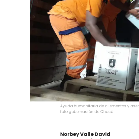
Ayuda humanitaria de aliementos y aseo
foto gobernación de Chocó
Norbey Valle David