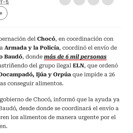
T-5
le
obernación del
Chocó
, en coordinación con
la
Armada y la Policía
, coordinó el envío de
o Baudó
, donde
más de 6 mil personas
nstriñendo del grupo ilegal
ELN
, que ordenó
Docampadó, Ijúa y Orpúa
que impide a 26
as conseguir alimentos.
e gobierno de Chocó, informó que la ayuda ya
o Baudó, desde donde se coordinará el envío a
ren los alimentos de manera urgente por el
en.