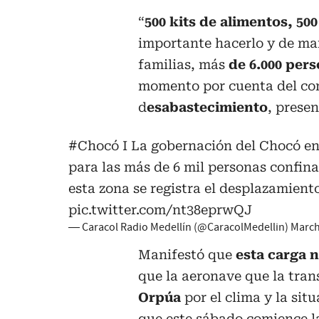
“
500 kits de alimentos, 500
importante hacerlo y de ma
familias, más
de 6.000 per
momento por cuenta del con
d
esabastecimiento
, presen
#Chocó
I La gobernación del Chocó en
para las más de 6 mil personas confin
esta zona se registra el desplazamient
pic.twitter.com/nt38eprwQJ
— Caracol Radio Medellín (@CaracolMedellin)
March
Manifestó que
esta carga 
que la aeronave que la tra
Orpúa
por el clima y la sit
que este sábado comience la 