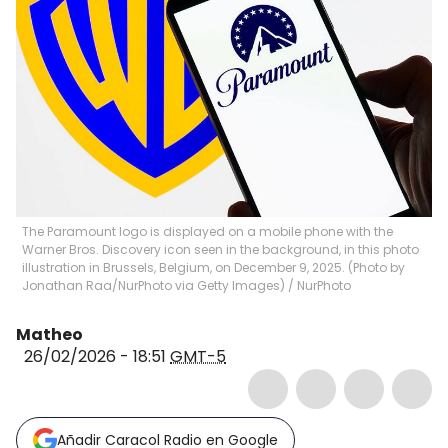
The Paramount logo is displayed on a mobile phone with the
Warner Bros. Discovery icon seen in the background, in this photo
illustration in Brussels, Belgium, on December 9, 2025. (Photo by
Jonathan Raa/NurPhoto via Getty Images)
/
NurPhoto
Matheo
26/02/2026 - 18:51
GMT-5
Añadir Caracol Radio en Google